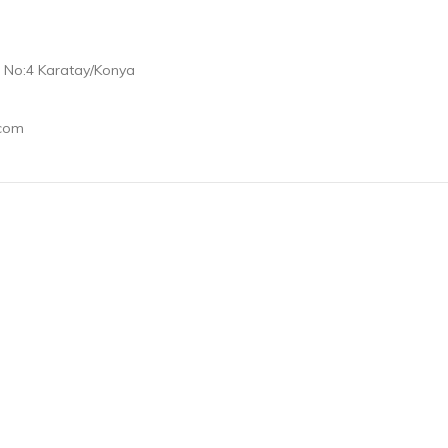
 No:4 Karatay/Konya
.com